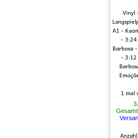
Vinyl
Langspiel
A1 - Kao
- 3:24
Barbosa -
- 3:12
Barbos
Emoções
1 mal 
3
Gesamtp
Versa
Anzahl