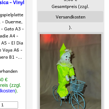
ica - Vinyl
Gesamtpreis (zzgl.
gspielplatte
Versandkosten
1 - Duerme,
).
 - Gato A3 -
adie A4 -
 A5 - El Dia
 Vaya A6 -
era B1 -...
orhanden
60 €
eis (zzgl.
dkosten
).