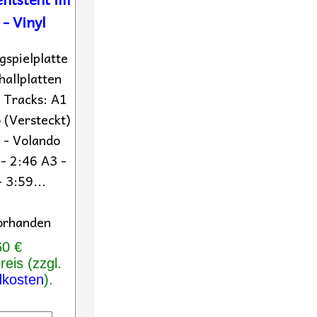
- Vinyl
gspielplatte
hallplatten
 Tracks: A1
 (Versteckt)
 - Volando
 - 2:46 A3 -
- 3:59...
orhanden
60 €
eis (zzgl.
dkosten
).