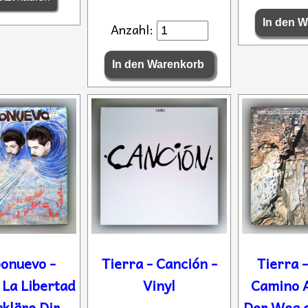
Anzahl:
onuevo -
Tierra - Canción -
Tierra 
La Libertad
Vinyl
Camino A
rkläre Dir
Der Weg e