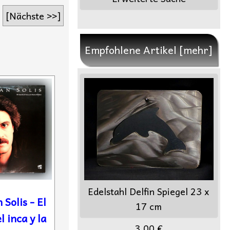
[Nächste >>]
Empfohlene Artikel [mehr]
Edelstahl Delfin Spiegel 23 x
 Solis - El
17 cm
l inca y la
3,00 €