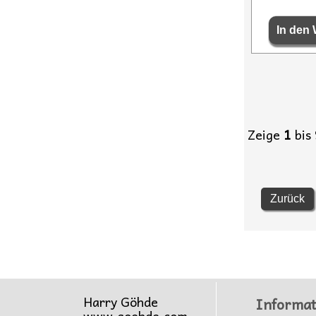
Zeige
1
bis
Zurück
Harry Göhde
Informat
www.goehde.com