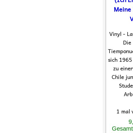
Meine L
V
Vinyl - L
Die
Tiemponue
sich 1965
zu einer
Chile ju
Stude
Arb
1 mal 
9
Gesamtp