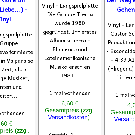
Vinyl - Langspielplatte
iebe...) -
Gehen 
Die Gruppe Tierra
inyl
wurde 1980
Vinyl - Lan
gegründet. Ihr erstes
Castor Sc
angspielplatte
Album »Tierra -
Produktion
 Gruppe
Flamenco und
- Escondido
vo formierte
Lateinamerikanische
- 4:39 A2
 in Valparaiso
Musik« erschien
(Fliegend)
 Zeit, als in
1981...
Linien 
nge Musiker,
nten und
1 mal vorhanden
1 mal v
eiter...
6,60 €
4,
Gesamtpreis (zzgl.
vorhanden
Gesamtpr
Versandkosten
).
Versan
,60 €
reis (zzgl.
Anzahl: