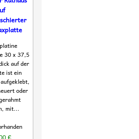
uf
schierter
axplatte
platine
te 30 x 37,5
ick auf der
e ist ein
aufgeklebt,
euert oder
 gerahmt
, mit...
orhanden
00 €