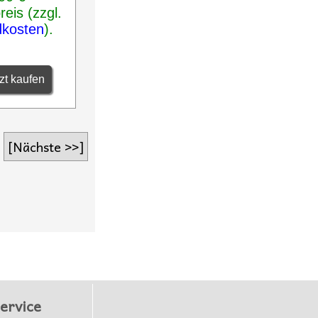
eis (zzgl.
dkosten
).
zt kaufen
[Nächste >>]
ervice