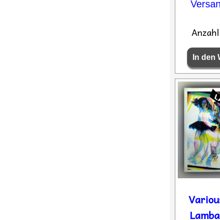
Versa
Anzahl
Various
Lambad