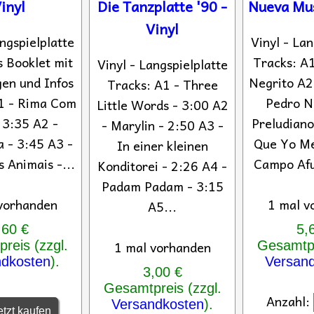
inyl
Die Tanzplatte '90 -
Nueva Mus
Vinyl
angspielplatte
Vinyl - Lan
s Booklet mit
Tracks: A
Vinyl - Langspielplatte
en und Infos
Negrito A2
Tracks: A1 - Three
1 - Rima Com
Pedro N
Little Words - 3:00 A2
 3:35 A2 -
Preludiano
- Marylin - 2:50 A3 -
 - 3:45 A3 -
Que Yo Me
In einer kleinen
 Animais -...
Campo Afu
Konditorei - 2:26 A4 -
Padam Padam - 3:15
vorhanden
1 mal v
A5...
,60 €
5,
1 mal vorhanden
reis (zzgl.
Gesamtpr
ndkosten
).
Versan
3,00 €
Gesamtpreis (zzgl.
Anzahl:
Versandkosten
).
tzt kaufen