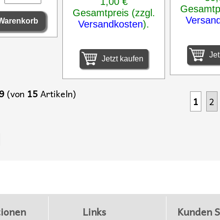
1,00 €
Gesamtpr
Gesamtpreis (zzgl.
Versan
Versandkosten
).
Jet
Jetzt kaufen
9
(von
15
Artikeln)
1
2
ionen
Links
Kunden S