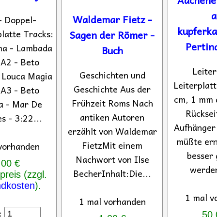
a
Waldemar Fietz -
 - Doppel-
kupferka
platte Tracks:
Sagen der Römer -
Pertin
ma - Lambada
Buch
 A2 - Beto
Leiter
Geschichten und
 Louca Magia
Leiterplat
Geschichte Aus der
 A3 - Beto
cm, 1 mm d
Frühzeit Roms Nach
a - Mar De
Rückseit
antiken Autoren
 - 3:22...
Aufhänger 
erzählt von Waldemar
müßte ern
FietzMit einem
vorhanden
besser
Nachwort von Ilse
,00 €
werden
BecherInhalt:Die...
reis (zzgl.
ndkosten
).
1 mal v
1 mal vorhanden
:
50,