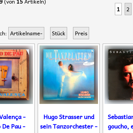
9
(von
15
Artikeln)
1
2
ch:
Artikelname-
Stück
Preis
Valença -
Hugo Strasser und
Sebastian
 De Pau -
sein Tanzorchester -
goucho, e