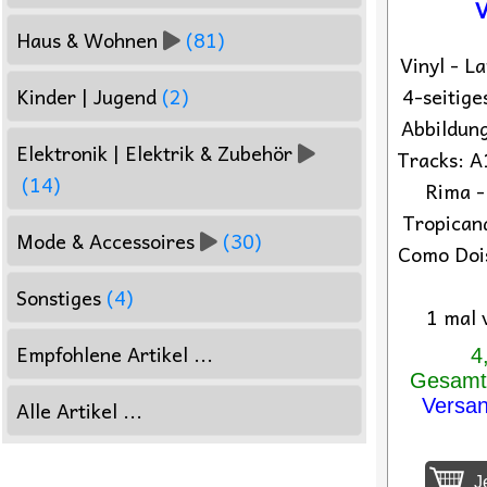
V
Haus & Wohnen
(81)
Vinyl - L
4-seitige
Kinder | Jugend
(2)
Abbildung
Elektronik | Elektrik & Zubehör
Tracks: A
(14)
Rima -
Tropicana
Mode & Accessoires
(30)
Como Dois
Sonstiges
(4)
1 mal 
Empfohlene Artikel ...
4
Gesamtp
Versa
Alle Artikel ...
Je