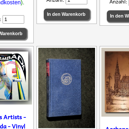
Anzahl:
ndkosten
).
:
 Artists -
a - Vinyl
Aachene