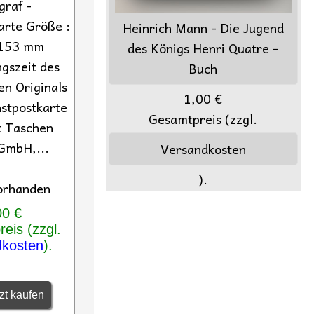
graf -
arte Größe :
Heinrich Mann - Die Jugend
 153 mm
des Königs Henri Quatre -
gszeit des
Buch
en Originals
1,00 €
stpostkarte
Gesamtpreis (zzgl.
t Taschen
GmbH,...
Versandkosten
).
orhanden
00 €
eis (zzgl.
dkosten
).
zt kaufen