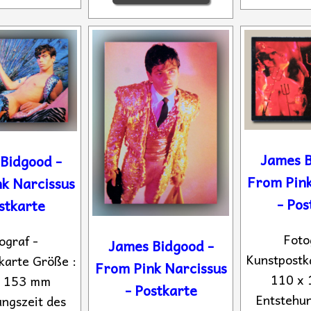
James B
Bidgood -
From Pink
k Narcissus
- Pos
stkarte
Foto
ograf -
James Bidgood -
Kunstpostk
karte Größe :
From Pink Narcissus
110 x
x 153 mm
- Postkarte
Entstehun
ngszeit des