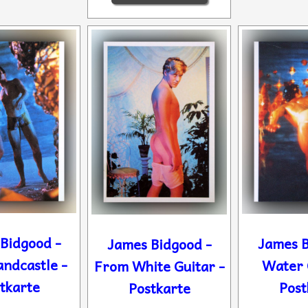
Bidgood -
James B
James Bidgood -
ndcastle -
Water 
From White Guitar -
tkarte
Post
Postkarte