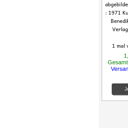
abgebilde
: 1971 Ku
Benedi
Verlag
1 mal 
1
Gesamtp
Versa
Je