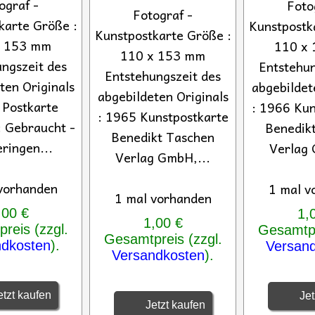
ograf -
Foto
Fotograf -
karte Größe :
Kunstpostk
Kunstpostkarte Größe :
x 153 mm
110 x
110 x 153 mm
ngszeit des
Entstehun
Entstehungszeit des
ten Originals
abgebildet
abgebildeten Originals
 Postkarte
: 1966 Kun
: 1965 Kunstpostkarte
: Gebraucht -
Benedik
Benedikt Taschen
eringen...
Verlag 
Verlag GmbH,...
vorhanden
1 mal v
1 mal vorhanden
,00 €
1,
1,00 €
reis (zzgl.
Gesamtpr
Gesamtpreis (zzgl.
ndkosten
).
Versan
Versandkosten
).
tzt kaufen
Jet
Jetzt kaufen