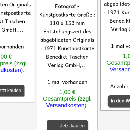
abgebildet
ten Originals
Fotograf -
: 1971 Kun
nstpostkarte
Kunstpostkarte Größe :
Benedik
kt Taschen
110 x 153 mm
Verlag 
 GmbH,...
Entstehungszeit des
abgebildeten Originals
1 mal v
vorhanden
: 1971 Kunstpostkarte
Benedikt Taschen
1,
,00 €
Gesamtpr
reis (zzgl.
Verlag GmbH,...
Versan
ndkosten
).
1 mal vorhanden
Anzahl:
tzt kaufen
1,00 €
Gesamtpreis (zzgl.
Versandkosten
).
Jetzt kaufen