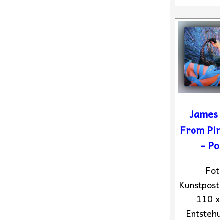
James 
From Pin
- Po
Fot
Kunstpost
110 
Entstehu