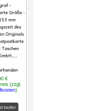
graf -
arte Größe :
 153 mm
gszeit des
en Originals
stpostkarte
t Taschen
GmbH,...
orhanden
00 €
eis (zzgl.
dkosten
).
zt kaufen