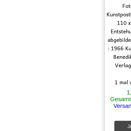
Fot
Kunstpost
110 
Entstehu
abgebilde
: 1966 Ku
Benedi
Verlag
1 mal 
1
Gesamtp
Versa
Je