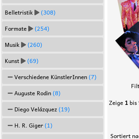
Belletristik
(308)
Formate
(254)
Musik
(260)
Kunst
(69)
Verschiedene KünstlerInnen
(7)
Fil
Auguste Rodin
(8)
Zeige
1
bis
Diego Velázquez
(19)
H. R. Giger
(1)
Sortiert na