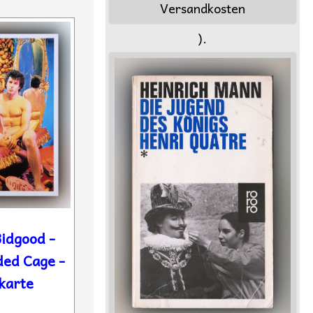
Versandkosten
).
idgood -
ded Cage -
karte