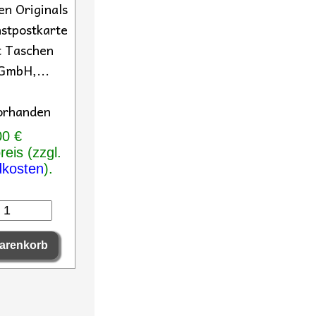
en Originals
stpostkarte
t Taschen
GmbH,...
orhanden
00 €
eis (zzgl.
dkosten
).