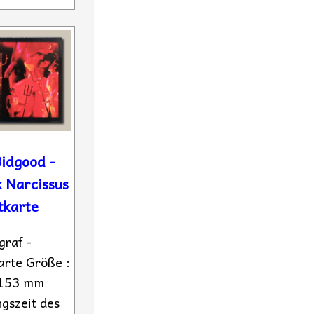
idgood -
 Narcissus
tkarte
graf -
arte Größe :
 153 mm
gszeit des