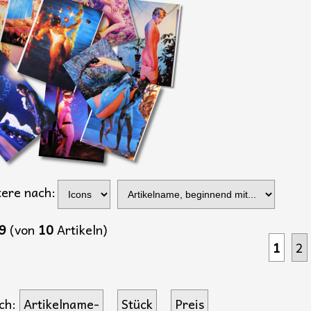
tere nach:
9
(von
10
Artikeln)
1
2
ch:
Artikelname-
Stück
Preis