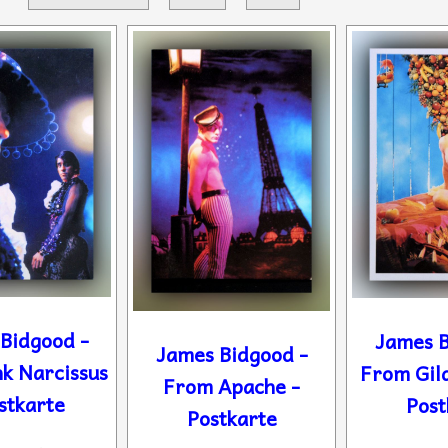
Bidgood -
James B
James Bidgood -
k Narcissus
From Gil
From Apache -
stkarte
Post
Postkarte