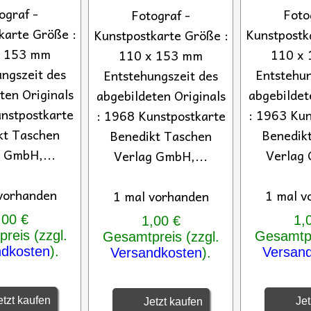
ograf -
Foto
Fotograf -
karte Größe :
Kunstpostk
Kunstpostkarte Größe :
x 153 mm
110 x
110 x 153 mm
ngszeit des
Entstehun
Entstehungszeit des
ten Originals
abgebildet
abgebildeten Originals
nstpostkarte
: 1963 Kun
: 1968 Kunstpostkarte
kt Taschen
Benedik
Benedikt Taschen
 GmbH,...
Verlag 
Verlag GmbH,...
vorhanden
1 mal v
1 mal vorhanden
,00 €
1,
1,00 €
reis (zzgl.
Gesamtpr
Gesamtpreis (zzgl.
ndkosten
).
Versan
Versandkosten
).
tzt kaufen
Jet
Jetzt kaufen