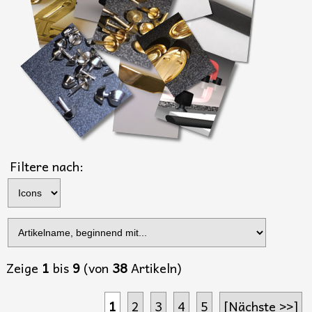
Filtere nach:
Zeige
1
bis
9
(von
38
Artikeln)
1
2
3
4
5
[Nächste >>]