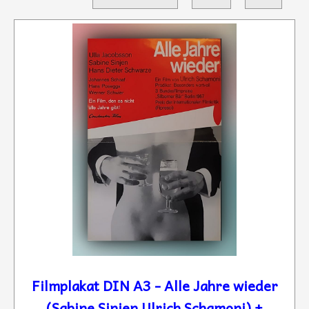
Filmplakat DIN A3 - Alle Jahre wieder
(Sabine Sinjen Ulrich Schamoni) +