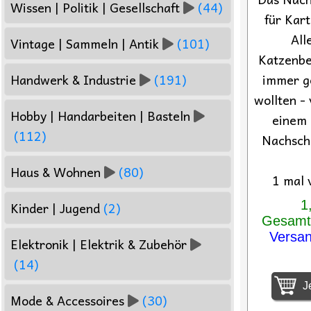
Wissen | Politik | Gesellschaft
(44)
für Kar
All
Vintage | Sammeln | Antik
(101)
Katzenbe
immer g
Handwerk & Industrie
(191)
wollten - 
Hobby | Handarbeiten | Basteln
einem 
(112)
Nachschl
Haus & Wohnen
(80)
1 mal 
1
Kinder | Jugend
(2)
Gesamtp
Versa
Elektronik | Elektrik & Zubehör
(14)
Je
Mode & Accessoires
(30)