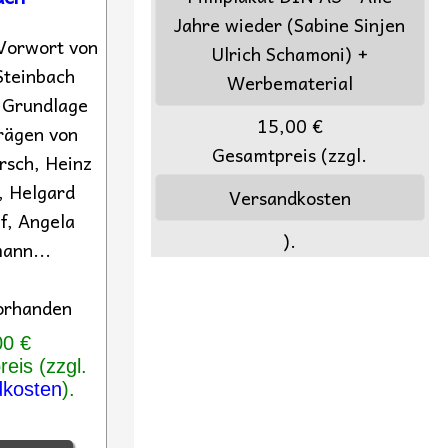
Jahre wieder (Sabine Sinjen
Vorwort von
Ulrich Schamoni) +
Steinbach
Werbematerial
 Grundlage
15,00 €
rägen von
Gesamtpreis (zzgl.
rsch, Heinz
, Helgard
Versandkosten
f, Angela
).
ann...
orhanden
00 €
eis (zzgl.
dkosten
).