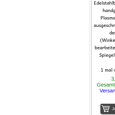
Edelstahl
handg
Plasma
ausgeschn
de
(Winke
bearbeite
Spiegel
1 mal 
3
Gesamtp
Versa
Je