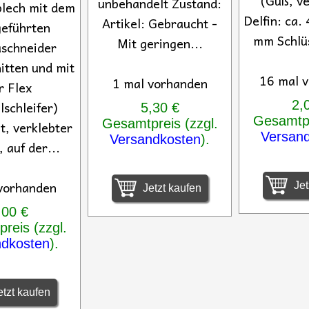
(Guß, v
unbehandelt Zustand:
blech mit dem
Delfin: ca.
Artikel: Gebraucht -
eführten
mm Schlüs
Mit geringen...
schneider
itten und mit
16 mal 
1 mal vorhanden
r Flex
2,
lschleifer)
5,30 €
Gesamtpr
Gesamtpreis (zzgl.
t, verklebter
Versan
Versandkosten
).
, auf der...
vorhanden
Jet
Jetzt kaufen
,00 €
reis (zzgl.
ndkosten
).
tzt kaufen