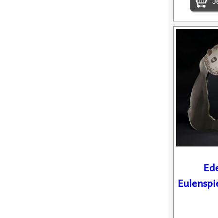
Je
Ede
Eulenspi