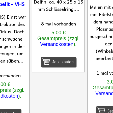
Delfin: ca. 40 x 25 x 15
bellt - VHS
Malen mit 
mm Schlüsselring:...
mm Edelsta
S) Einst war
dem hand
8 mal vorhanden
ttraktion des
Plasmas
irkus. Doch
5,00 €
ausgeschni
r schwache
Gesamtpreis (zzgl.
der
Versandkosten
).
ungen in der
(Winkels
enügen, um
bearbeit
den süßen...
Jetzt kaufen
1 mal v
vorhanden
3,
,00 €
Gesamtpr
reis (zzgl.
Versan
ndkosten
).
Jet