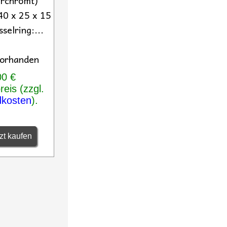
erchromt)
 40 x 25 x 15
selring:...
vorhanden
00 €
eis (zzgl.
dkosten
).
zt kaufen