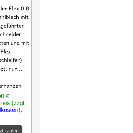
der Flex 0,8
hlblech mit
geführten
chneider
tten und mit
 Flex
chleifer)
et, nur...
orhanden
00 €
eis (zzgl.
dkosten
).
zt kaufen