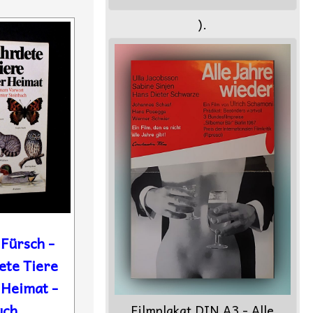
).
Fürsch -
ete Tiere
 Heimat -
uch
Filmplakat DIN A3 - Alle