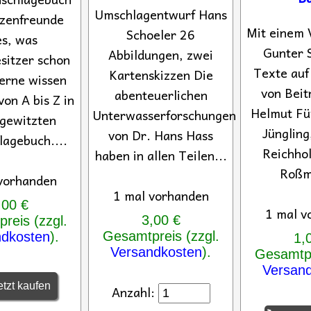
Umschlagentwurf Hans
tzenfreunde
Mit einem 
Schoeler 26
es, was
Gunter 
Abbildungen, zwei
sitzer schon
Texte auf
Kartenskizzen Die
erne wissen
von Beit
abenteuerlichen
von A bis Z in
Helmut Fü
Unterwasserforschungen
gewitzten
Jüngling
von Dr. Hans Hass
agebuch....
Reichhol
haben in allen Teilen...
Roßm
vorhanden
1 mal vorhanden
,00 €
1 mal v
3,00 €
reis (zzgl.
Gesamtpreis (zzgl.
ndkosten
).
1,
Versandkosten
).
Gesamtpr
Versan
tzt kaufen
Anzahl: