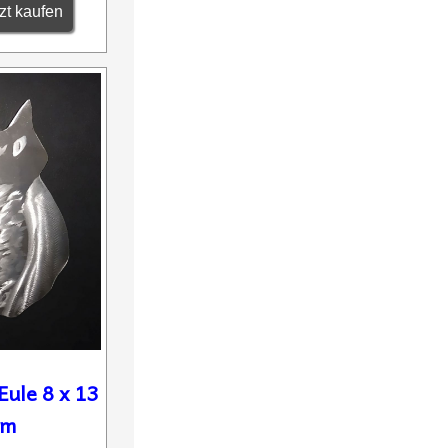
zt kaufen
Eule 8 x 13
cm