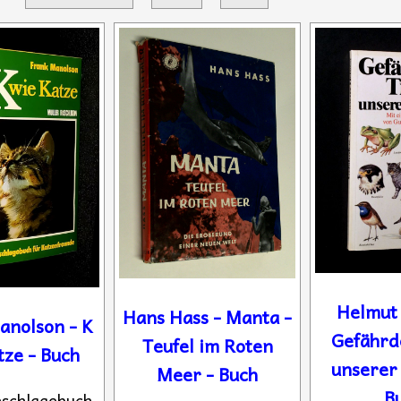
Helmut 
Hans Hass - Manta -
anolson - K
Gefährd
Teufel im Roten
tze - Buch
unserer
Meer - Buch
B
schlagebuch