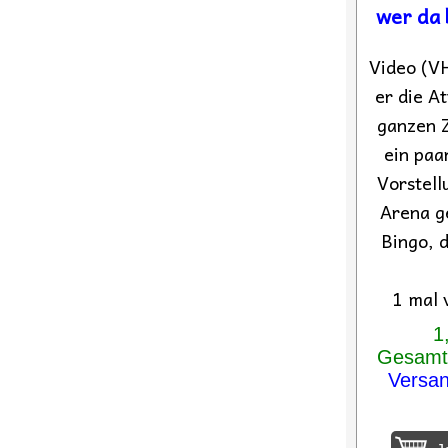
wer da 
Video (VH
er die A
ganzen Z
ein paa
Vorstell
Arena g
Bingo, 
1 mal 
1
Gesamtp
Versa