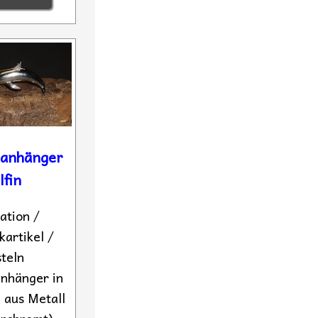
lanhänger
lfin
ation /
artikel /
teln
anhänger in
 aus Metall