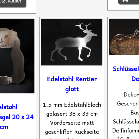
tzt kaufen
Schlüsse
De
Edelstahl Rentier
glatt
Dekor
Geschenk
1,5 mm Edelstahlblech
lstahl
Bas
gelasert 38 x 39 cm
egel 20 x 24
Schlüssel
Vorderseite matt
cm
Delfinform
geschliffen Rückseite