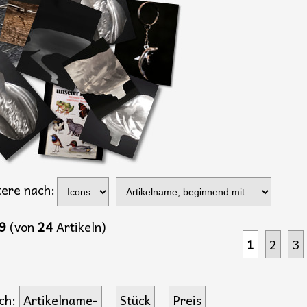
tere nach:
9
(von
24
Artikeln)
1
2
3
ch:
Artikelname-
Stück
Preis