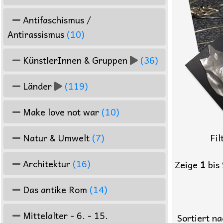
Antifaschismus /
Antirassismus
(10)
KünstlerInnen & Gruppen
(36)
Länder
(119)
Make love not war
(10)
Natur & Umwelt
(7)
Fil
Architektur
(16)
Zeige
1
bis
Das antike Rom
(14)
Mittelalter - 6. - 15.
Sortiert na