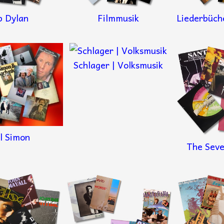
b Dylan
Filmmusik
Liederbüch
Schlager | Volksmusik
l Simon
The Seve