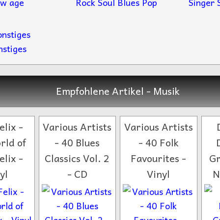
w age
Rock Soul Blues Pop
Singer 
nstiges
Empfohlene Artikel - Musik
elix -
Various Artists
Various Artists
rld of
- 40 Blues
- 40 Folk
elix -
Classics Vol. 2
Favourites -
Gr
yl
- CD
Vinyl
N