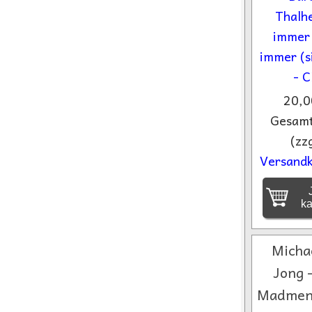
20,0
Gesamt
(zzg
Versandk
J
k
Micha
Jong 
Madmen 