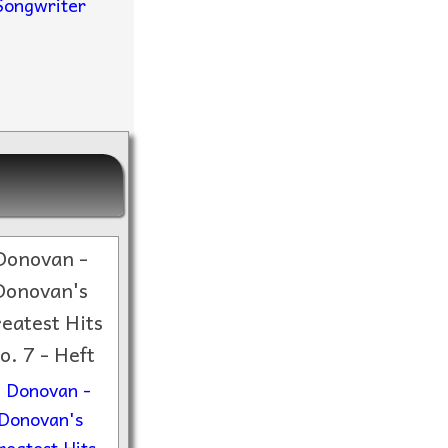
Songwriter
Donovan -
Donovan's
eatest Hits
o. 7 - Heft