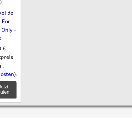
D
0 €
preis
l.
osten
).
etzt
aufen