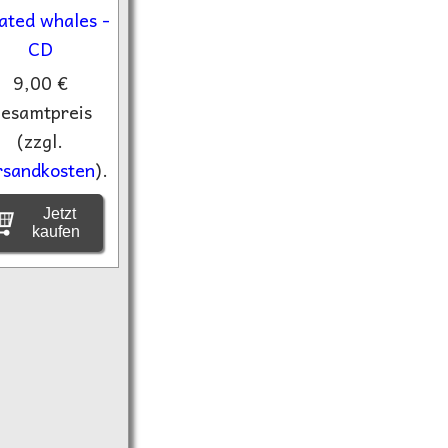
9,00 €
esamtpreis
(zzgl.
rsandkosten
).
Jetzt
kaufen