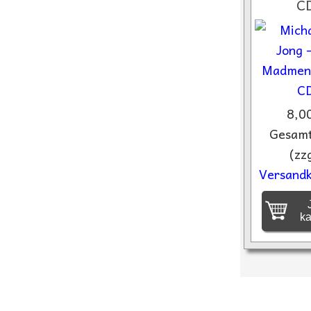
C
8,0
Gesamt
(zzg
Versandk
J
k