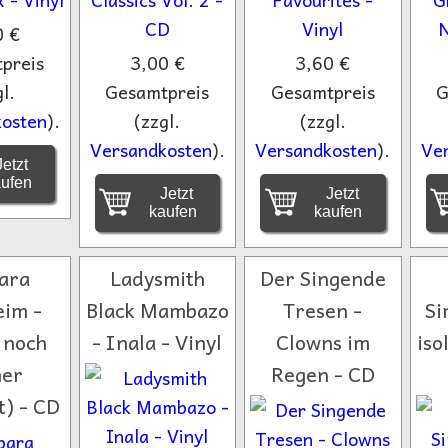
0 €
preis
3,00 €
3,60 €
l.
Gesamtpreis
Gesamtpreis
G
osten
).
(zzgl.
(zzgl.
Versandkosten
).
Versandkosten
).
Ve
etzt
aufen
Jetzt
Jetzt
kaufen
kaufen
ara
Ladysmith
Der Singende
eim -
Black Mambazo
Tresen -
Si
 noch
- Inala - Vinyl
Clowns im
iso
er
Regen - CD
t) - CD