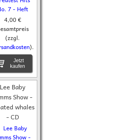
4,00 €
esamtpreis
(zzgl.
rsandkosten
).
Jetzt
kaufen
Lee Baby
mms Show -
lated whales
- CD