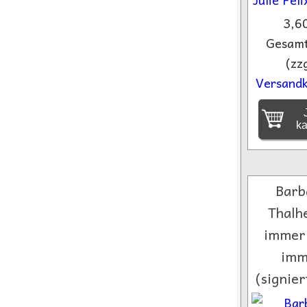
3,6
Gesamt
(zzg
Versandk
J
k
Barb
Thalh
immer
imm
(signier