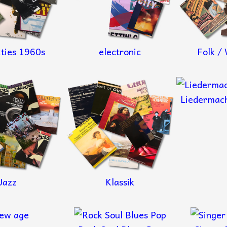
xties 1960s
electronic
Folk /
Liedermac
Jazz
Klassik