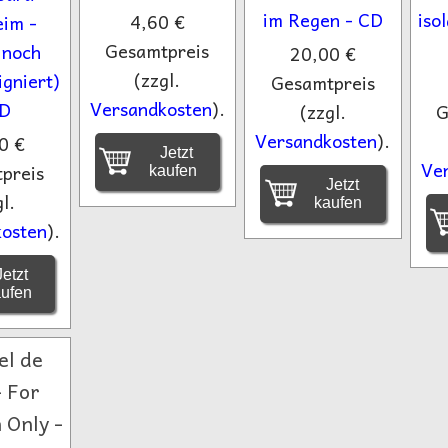
4,60 €
Gesamtpreis
20,00 €
(zzgl.
Gesamtpreis
Versandkosten
).
(zzgl.
G
Versandkosten
).
0 €
Jetzt
Ve
preis
kaufen
Jetzt
l.
kaufen
osten
).
etzt
aufen
el de
- For
Only -