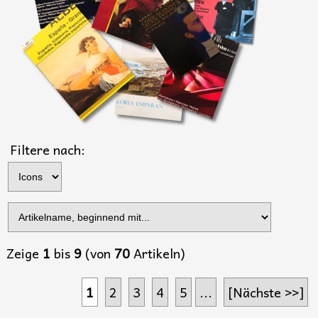
Filtere nach:
Zeige
1
bis
9
(von
70
Artikeln)
1
2
3
4
5
...
[Nächste >>]