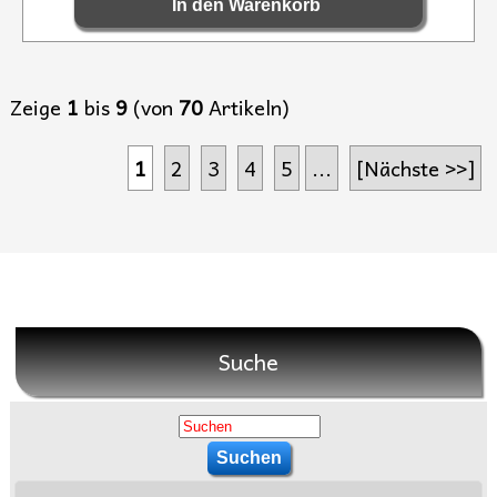
Zeige
1
bis
9
(von
70
Artikeln)
1
2
3
4
5
...
[Nächste >>]
Suche