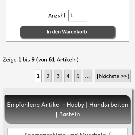
Anzahl:
Zeige
1
bis
9
(von
61
Artikeln)
1
2
3
4
5
...
[Nächste >>]
Empfohlene Artikel - Hobby | Handarbeiten
| Basteln
Seemannskiste und Muscheln /