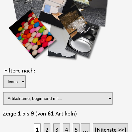
Filtere nach:
Zeige
1
bis
9
(von
61
Artikeln)
1
2
3
4
5
...
[Nächste >>]