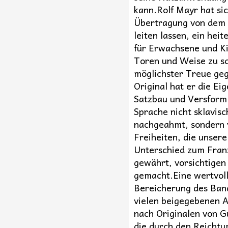
kann.Rolf Mayr hat sic
Übertragung von dem 
leiten lassen, ein hei
für Erwachsene und Ki
Toren und Weise zu sc
möglichster Treue ge
Original hat er die Ei
Satzbau und Versform
Sprache nicht sklavisc
nachgeahmt, sondern 
Freiheiten, die unser
Unterschied zum Fran
gewährt, vorsichtige
gemacht.Eine wertvol
Bereicherung des Band
vielen beigegebenen 
nach Originalen von G
die durch den Reichtu