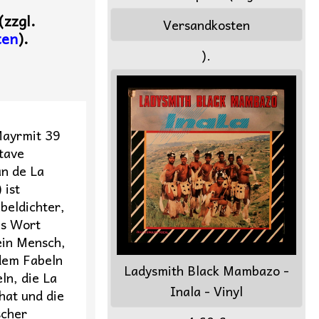
(zzgl.
Versandkosten
ten
).
).
Mayrmit 39
stave
n de La
 ist
beldichter,
as Wort
ein Mensch,
 dem Fabeln
Ladysmith Black Mambazo -
ln, die La
Inala - Vinyl
hat und die
scher