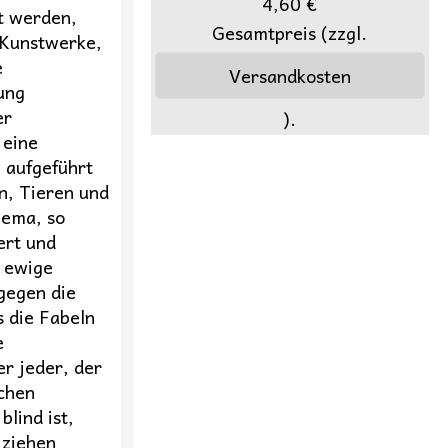
4,60 €
t werden,
Gesamtpreis (zzgl.
e Kunstwerke,
e
Versandkosten
ung
er
).
 eine
 aufgeführt
n, Tieren und
hema, so
iert und
r ewige
gegen die
s die Fabeln
e
er jeder, der
chen
blind ist,
 ziehen