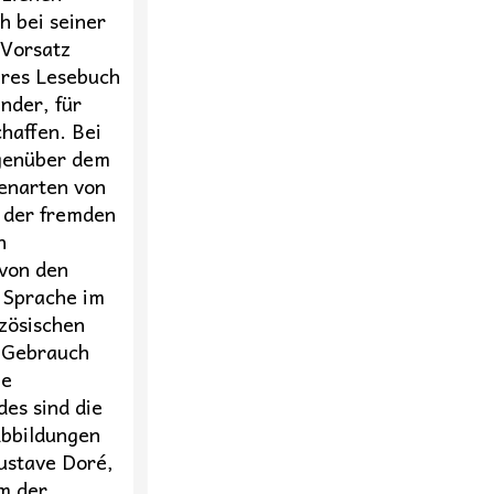
h bei seiner
Vorsatz
teres Lesebuch
nder, für
haffen. Bei
genüber dem
genarten von
 der fremden
h
von den
e Sprache im
zösischen
n Gebrauch
le
es sind die
Abbildungen
ustave Doré,
m der