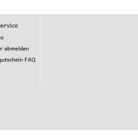
ervice
to
er abmelden
gutschein FAQ