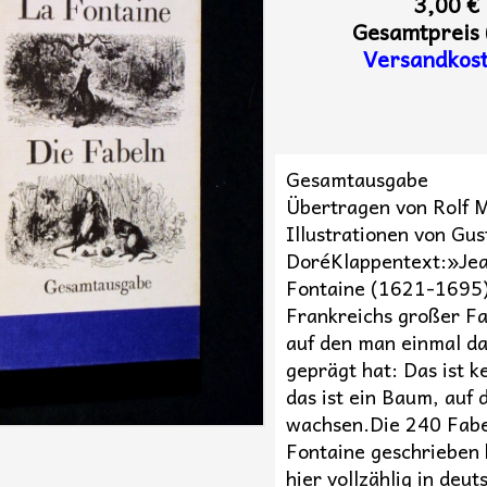
3,00 €
Gesamtpreis 
Versandkos
Gesamtausgabe
Übertragen von Rolf 
Illustrationen von Gu
DoréKlappentext:»Jea
Fontaine (1621-1695)
Frankreichs großer Fa
auf den man einmal d
geprägt hat: Das ist k
das ist ein Baum, auf
wachsen.Die 240 Fabe
Fontaine geschrieben 
hier vollzählig in deut