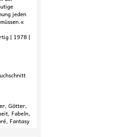
utige
hnung jeden
 müssen.«
tig | 1978 |
t
uchschnitt
er, Götter,
eit, Fabeln,
ré, Fantasy