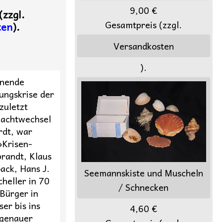
9,00 €
(zzgl.
Gesamtpreis (zzgl.
ten
).
Versandkosten
).
nnende
ungskrise der
zuletzt
Machtwechsel
rdt, war
 »Krisen-
brandt, Klaus
ack, Hans J.
Seemannskiste und Muscheln
heller in 70
/ Schnecken
 Bürger in
ser bis ins
4,60 €
tgenauer