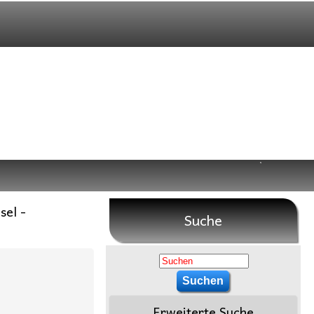
el -
Suche
Erweiterte Suche