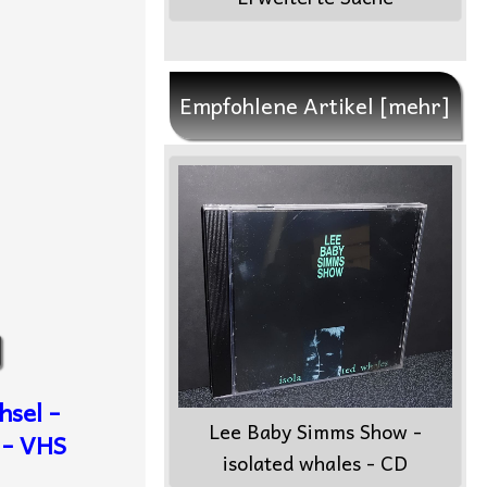
Empfohlene Artikel [mehr]
sel -
Lee Baby Simms Show -
 - VHS
isolated whales - CD