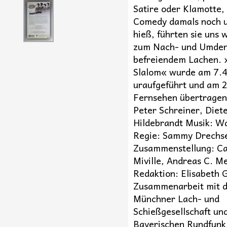
Satire oder Klamotte,
Comedy damals noch 
hieß, führten sie uns
zum Nach- und Umden
befreiendem Lachen. 
Slalom« wurde am 7.
uraufgeführt und am 2
Fernsehen übertragen
Peter Schreiner, Diet
Hildebrandt Musik: Wa
Regie: Sammy Drechs
Zusammenstellung: Ca
Miville, Andreas C. M
Redaktion: Elisabeth 
Zusammenarbeit mit d
Münchner Lach- und
Schießgesellschaft un
Bayerischen Rundfun