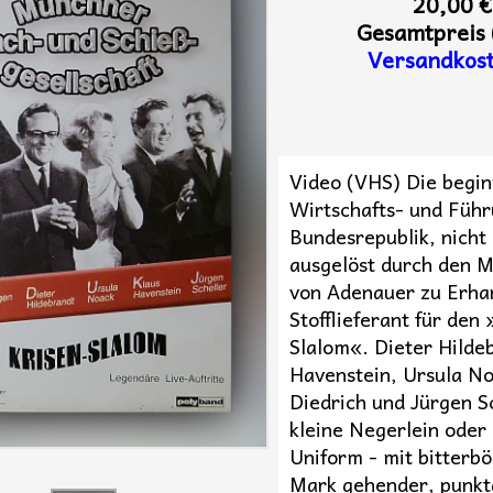
20,00 €
Gesamtpreis 
Versandkos
Video (VHS) Die begi
Wirtschafts- und Führ
Bundesrepublik, nicht 
ausgelöst durch den 
von Adenauer zu Erha
Stofflieferant für den
Slalom«. Dieter Hilde
Havenstein, Ursula No
Diedrich und Jürgen Sc
kleine Negerlein oder
Uniform - mit bitterbö
Mark gehender, punk