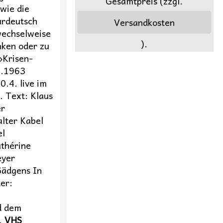
Gesamtpreis (zzgl.
 wie die
urdeutsch
Versandkosten
 wechselweise
).
ken oder zu
»Krisen-
4.1963
0.4. live im
. Text: Klaus
er
lter Kabel
el
thérine
eyer
Gädgens In
er:
d dem
k.
VHS