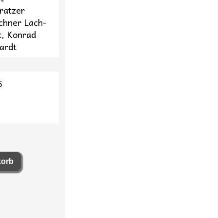
ratzer
chner Lach-
t, Konrad
ardt
6