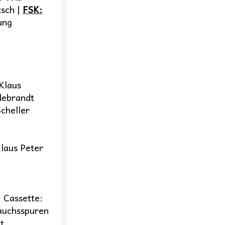
tsch |
FSK:
ung
Klaus
debrandt
cheller
Klaus Peter
 Cassette:
auchsspuren
t