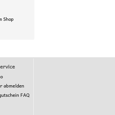
im Shop
ervice
to
er abmelden
gutschein FAQ