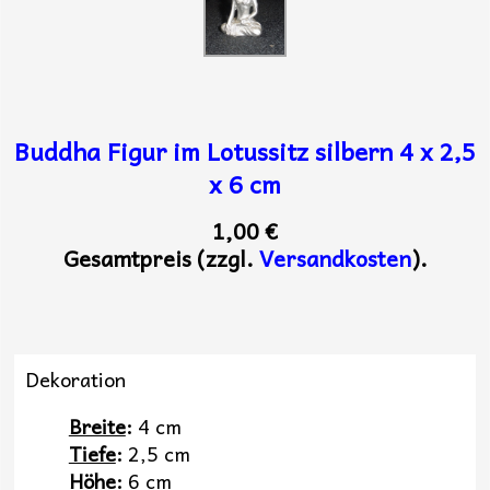
Buddha Figur im Lotussitz silbern 4 x 2,5
x 6 cm
1,00 €
Gesamtpreis (zzgl.
Versandkosten
).
Dekoration
Breite
:
4 cm
Tiefe
:
2,5 cm
Höhe
:
6 cm