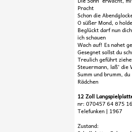
Die Sonn' erwacht, mi
Pracht
Schon die Abendglock
O süßer Mond, o hold
Beglückt darf nun dich
ich schauen
Wach auf! Es nahet g
Gesegnet sollst du sch
Treulich geführt ziehe
Steuermann, laß' die
Summ und brumm, du 
Rädchen
12 Zoll Langspielplatt
nr: 070457 64 875 1
Telefunken | 1967
Zustand: