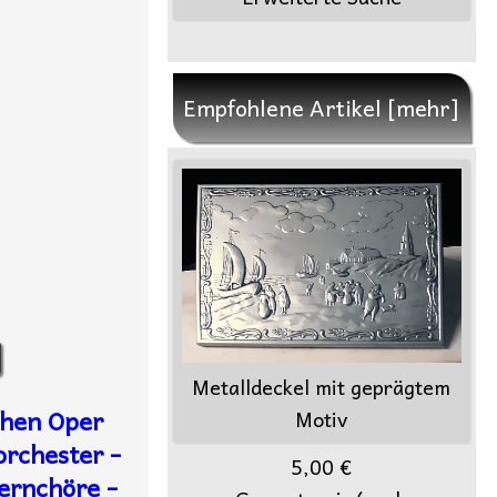
Empfohlene Artikel [mehr]
Metalldeckel mit geprägtem
chen Oper
Motiv
orchester -
5,00 €
ernchöre -