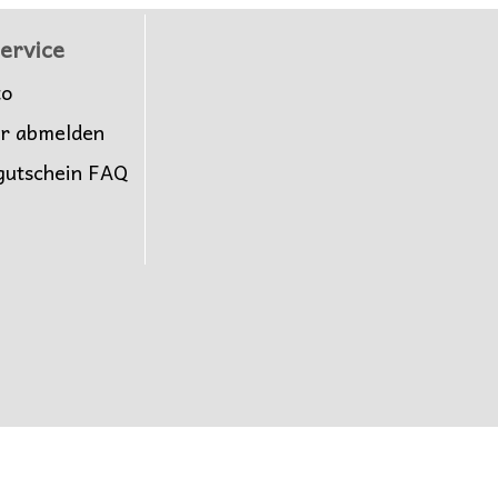
ervice
to
er abmelden
gutschein FAQ