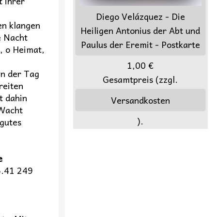
t ihrer
Diego Velázquez - Die
en klangen
Heiligen Antonius der Abt und
e Nacht
Paulus der Eremit - Postkarte
, o Heimat,
1,00 €
en der Tag
Gesamtpreis (zzgl.
reiten
t dahin
Versandkosten
 Wacht
).
gutes
e
6.41 249