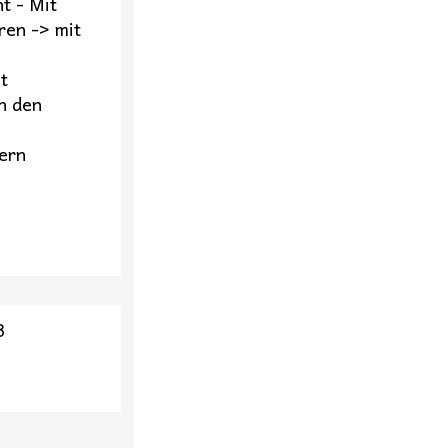
t - Mit
ren -> mit
t
n den
ern
8