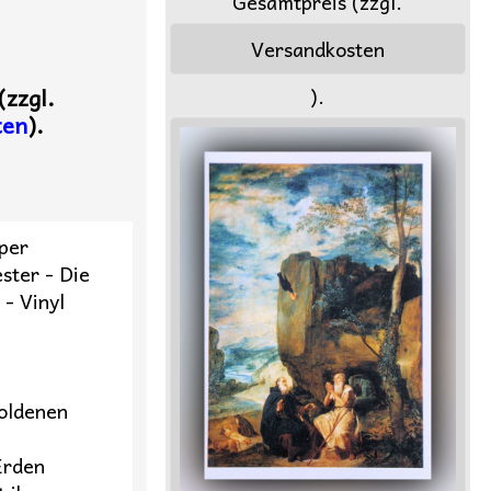
Gesamtpreis (zzgl.
Versandkosten
).
(zzgl.
ten
).
per
ster - Die
- Vinyl
e
goldenen
Erden